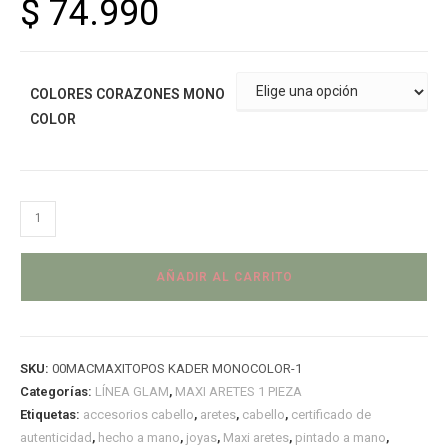
$
74.990
COLORES CORAZONES MONO
COLOR
AÑADIR AL CARRITO
SKU:
00MACMAXITOPOS KADER MONOCOLOR-1
Categorías:
LÍNEA GLAM
,
MAXI ARETES 1 PIEZA
Etiquetas:
accesorios cabello
,
aretes
,
cabello
,
certificado de
autenticidad
,
hecho a mano
,
joyas
,
Maxi aretes
,
pintado a mano
,